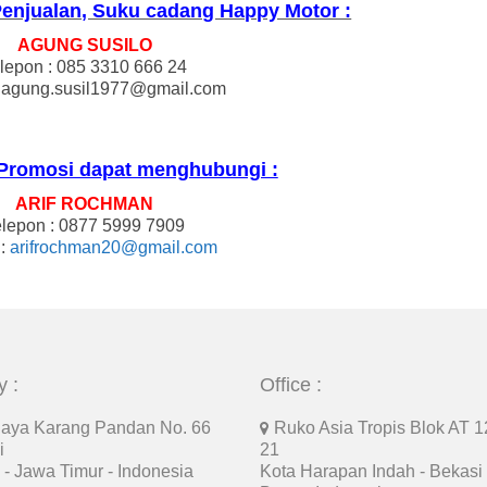
Penjualan, Suku cadang Happy Motor :
AGUNG SUSILO
lepon : 085 3310 666 24
: agung.susil1977@gmail.com
Promosi dapat menghubungi :
ARIF ROCHMAN
elepon : 0877 5999 7909
 :
arifrochman20@gmail.com
y :
Office :
Raya Karang Pandan No. 66
Ruko Asia Tropis Blok AT 1
i
21
- Jawa Timur - Indonesia
Kota Harapan Indah - Bekasi