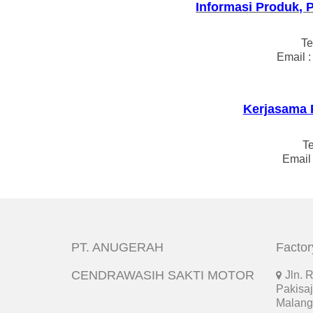
Informasi Produk, 
Te
Email 
Kerjasama 
T
Email
PT. ANUGERAH
Factor
CENDRAWASIH SAKTI MOTOR
Jln. 
Pakisaj
Malang 