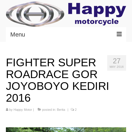
Menu
Beranda
FIGHTER SUPER
27
Produk
MAY 2016
ROADRACE GOR
Kontak
JOYOBOYO KEDIRI
Jaringan
2016
Berita
by
Happy Motor
|
posted in:
Berita
|
2
Tentang Happy