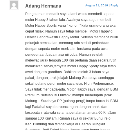
Adang Hermana
August 21, 2016
|
Reply
Pengalaman menarik saya alami waktu membeli sepeda
motor Happy 3 tahun lalu. Awalnya saya ragu membeli
Motor Happy Sporty, yang ” konon ” kata orang-orang akan
cepat rusak, Namun saya tetap membeli Motor Happy di
Dealer Cendrawasih Happy Motor. Setelah membaca buku
petunjuk pemakaian, memang ada sedikit perbedaan,
dengan sepeda motor merk lain, terutama pada awal
penggunaan/pada masa uji coba. Namun setelah
melewati jarak tempuh 100 Km pertama daan secara rutin
melakukan servis,ternyata motor Happy Sporty saya tetap
awet dan joss gandhos. Bahkan setelah 3 tahun saya
pakai, dengan jarak jelajah Malang-Surabaya seminggu
sekali pulang pergi, motor saya tetap High Performance.
Saya tidak mengada-ada. Motor Happy saya, dengan BBM
Premium, setelah Isi Fulltank, mampu menempuh jarak
Malang – Surabaya PP (pulang-pergi) tanpa harus isi BBM
lagi.Padahal saya berboncengan dengan anak, dan
kecepatan rata-rata selama perjalanan antara 60 Km/Jam
sampai 100 Km/jam. Rumah saya di sekitar Bunul rejo
Kec. Blimbing dan tempat kerja di Daerah Rungkut
Surabaya. Jadi Pakai Motor Happy, saya benar-benar