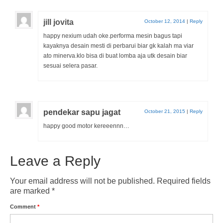
jill jovita
October 12, 2014
|
Reply
happy nexium udah oke.performa mesin bagus tapi
kayaknya desain mesti di perbarui biar gk kalah ma viar
ato minerva.klo bisa di buat lomba aja utk desain biar
sesuai selera pasar.
pendekar sapu jagat
October 21, 2015
|
Reply
happy good motor kereeennn…
Leave a Reply
Your email address will not be published.
Required fields
are marked
*
Comment
*